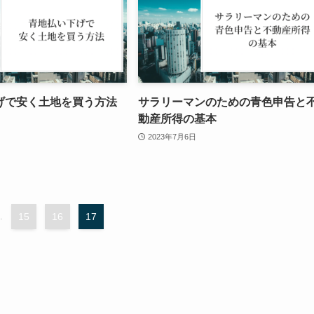
げで安く土地を買う方法
サラリーマンのための青色申告と
動産所得の基本
2023年7月6日
.
15
16
17